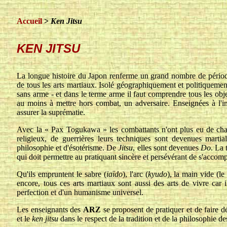
Accueil
>
Ken Jitsu
KEN JITSU
La longue histoire du Japon renferme un grand nombre de périodes 
de tous les arts martiaux. Isolé géographiquement et politiquemen
sans arme - et dans le terme arme il faut comprendre tous les objet
au moins à mettre hors combat, un adversaire. Enseignées à l'inté
assurer la suprématie.
Avec la « Pax Togukawa » les combattants n'ont plus eu de cham
religieux, de guerrières leurs techniques sont devenues marti
philosophie et d'ésotérisme. De
Jitsu
, elles sont devenues
Do
. La 
qui doit permettre au pratiquant sincère et persévérant de s'accomp
Qu'ils empruntent le sabre (
iaïdo
), l'arc (
kyudo
), la main vide (le
encore, tous ces arts martiaux sont aussi des arts de vivre car i
perfection et d'un humanisme universel.
Les enseignants des
ARZ
se proposent de pratiquer et de faire 
et le
ken jitsu
dans le respect de la tradition et de la philosophie d