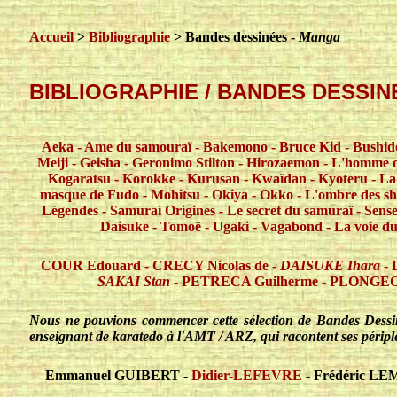
Accueil
>
Bibliographie
> Bandes dessinées -
Manga
BIBLIOGRAPHIE / BANDES DESSIN
Aeka
-
Ame du samouraï
-
Bakemono
-
Bruce Kid
-
Bushid
Meiji
-
Geisha
-
Geronimo Stilton
-
Hirozaemon
-
L'homme q
Kogaratsu
-
Korokke
-
Kurusan
-
Kwaïdan
-
Kyoteru
-
La
masque de Fudo
-
Mohitsu
-
Okiya
-
Okko
-
L'ombre des sh
Légendes
-
Samurai Origines
-
Le secret du samuraï
-
Sense
Daisuke
-
Tomoë
-
Ugaki
-
Vagabond
-
La voie du
COUR Edouard
-
CRECY Nicolas de
-
DAISUKE Ihara
-
SAKAI Stan
-
PETRECA Guilherme
-
PLONGEON
Nous ne pouvions commencer cette sélection de Bandes Dessin
enseignant de karatedo à l'AMT / ARZ, qui racontent ses péripl
Emmanuel GUIBERT -
Didier-LEFEVRE
- Frédéric LE