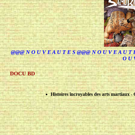
@@@ N O U V E A U T E S @@@ N O U V E A U T 
O U 
DOCU BD
Histoires incroyables des arts martiaux - 