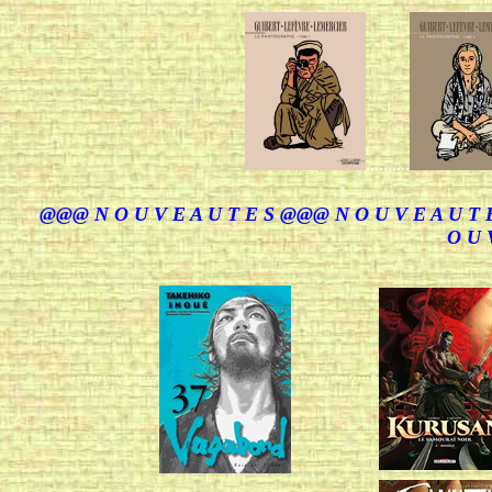
..........
@@@ N O U V E A U T E S @@@ N O U V E A U T 
O U 
....................
....................