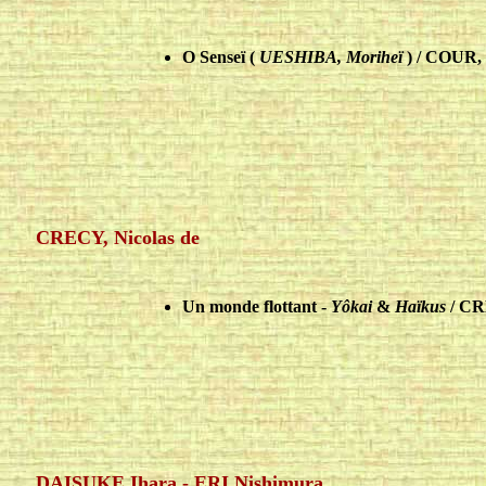
O Senseï (
UESHIBA, Moriheï
) / COUR, 
CRECY, Nicolas de
Un monde flottant -
Yôkai
&
Haïkus
/ CR
DAISUKE Ihara - ERI Nishimura